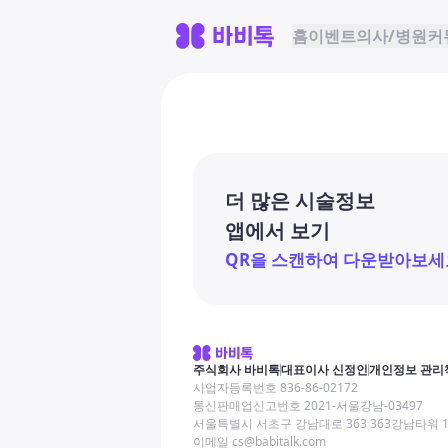
홈
이벤트
의사/병원
커
더 많은 시술정보
앱에서 보기
QR을 스캔하여 다운받아보세
주식회사 바비톡
대표이사 신정인
개인정보 관리
사업자등록번호 836-86-02172
통신판매업신고번호 2021-서울강남-03497
서울특별시 서초구 강남대로 363 363강남타워 
이메일 cs@babitalk.com