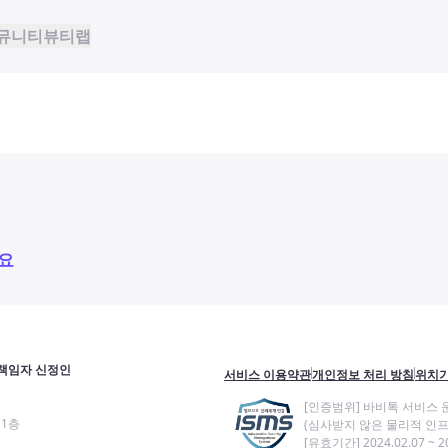
뮤니티
뷰티랩
요
책임자 신정인
서비스 이용약관
개인정보 처리 방침
위치기
[인증범위] 바비톡 서비스 
11층
(심사받지 않은 물리적 인프
[유효기간] 2024.02.07 ~ 20