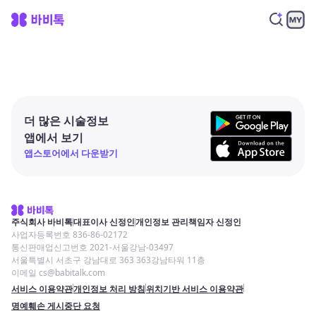
더 많은 시술정보
앱에서 보기
앱스토어에서 다운받기
주식회사 바비톡
대표이사 신정인
개인정보 관리책임자 신정인
사업자등록번호 836-86-02172
통신판매업신고번호 2021-서울강남-03497
서울특별시 서초구 강남대로 363 363강남타워 11층
이메일 cs@babitalk.com
서비스 이용약관
개인정보 처리 방침
위치기반 서비스 이용약관
명예훼손 게시중단 요청