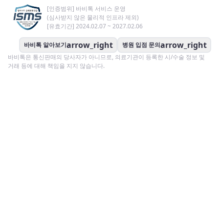
[인증범위] 바비톡 서비스 운영
(심사받지 않은 물리적 인프라 제외)
[유효기간] 2024.02.07 ~ 2027.02.06
arrow_right
arrow_right
바비톡 알아보기
병원 입점 문의
바비톡은 통신판매의 당사자가 아니므로, 의료기관이 등록한 시/수술 정보 및
거래 등에 대해 책임을 지지 않습니다.