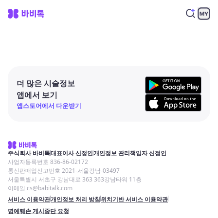
더 많은 시술정보
앱에서 보기
앱스토어에서 다운받기
주식회사 바비톡
대표이사 신정인
개인정보 관리책임자 신정인
사업자등록번호 836-86-02172
통신판매업신고번호 2021-서울강남-03497
서울특별시 서초구 강남대로 363 363강남타워 11층
이메일 cs@babitalk.com
서비스 이용약관
개인정보 처리 방침
위치기반 서비스 이용약관
명예훼손 게시중단 요청