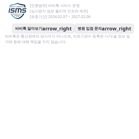
[인증범위] 바비톡 서비스 운영
(심사받지 않은 물리적 인프라 제외)
[유효기간] 2024.02.07 ~ 2027.02.06
arrow_right
arrow_right
바비톡 알아보기
병원 입점 문의
바비톡은 통신판매의 당사자가 아니므로, 의료기관이 등록한 시/수술 정보 및
거래 등에 대해 책임을 지지 않습니다.