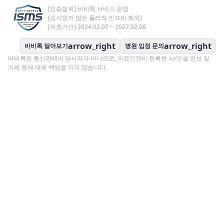
[인증범위] 바비톡 서비스 운영
(심사받지 않은 물리적 인프라 제외)
[유효기간] 2024.02.07 ~ 2027.02.06
arrow_right
arrow_right
바비톡 알아보기
병원 입점 문의
바비톡은 통신판매의 당사자가 아니므로, 의료기관이 등록한 시/수술 정보 및
거래 등에 대해 책임을 지지 않습니다.