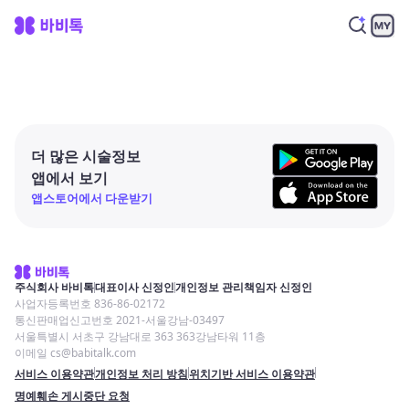
더 많은 시술정보
앱에서 보기
앱스토어에서 다운받기
주식회사 바비톡
대표이사 신정인
개인정보 관리책임자 신정인
사업자등록번호 836-86-02172
통신판매업신고번호 2021-서울강남-03497
서울특별시 서초구 강남대로 363 363강남타워 11층
이메일 cs@babitalk.com
서비스 이용약관
개인정보 처리 방침
위치기반 서비스 이용약관
명예훼손 게시중단 요청