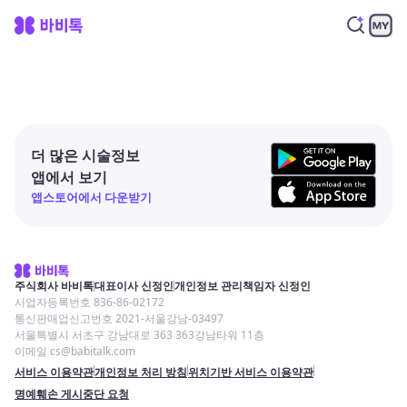
더 많은 시술정보
앱에서 보기
앱스토어에서 다운받기
주식회사 바비톡
대표이사 신정인
개인정보 관리책임자 신정인
사업자등록번호 836-86-02172
통신판매업신고번호 2021-서울강남-03497
서울특별시 서초구 강남대로 363 363강남타워 11층
이메일 cs@babitalk.com
서비스 이용약관
개인정보 처리 방침
위치기반 서비스 이용약관
명예훼손 게시중단 요청