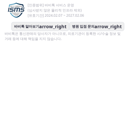
[인증범위] 바비톡 서비스 운영
(심사받지 않은 물리적 인프라 제외)
[유효기간] 2024.02.07 ~ 2027.02.06
arrow_right
arrow_right
바비톡 알아보기
병원 입점 문의
바비톡은 통신판매의 당사자가 아니므로, 의료기관이 등록한 시/수술 정보 및
거래 등에 대해 책임을 지지 않습니다.