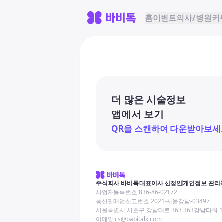
홈
이벤트
의사/병원
커
더 많은 시술정보
앱에서 보기
QR을 스캔하여 다운받아보세
주식회사 바비톡
대표이사 신정인
개인정보 관리
사업자등록번호 836-86-02172
통신판매업신고번호 2021-서울강남-03497
서울특별시 서초구 강남대로 363 363강남타워 
이메일 cs@babitalk.com