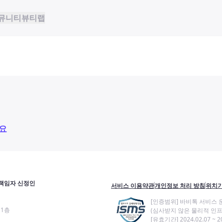
뮤니티
뷰티랩
요
책임자 신정인
서비스 이용약관
개인정보 처리 방침
위치기
[인증범위] 바비톡 서비스 
11층
(심사받지 않은 물리적 인프
[유효기간] 2024.02.07 ~ 20