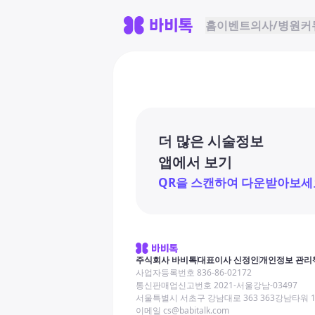
홈
이벤트
의사/병원
커
더 많은 시술정보
앱에서 보기
QR을 스캔하여 다운받아보세
주식회사 바비톡
대표이사 신정인
개인정보 관리
사업자등록번호 836-86-02172
통신판매업신고번호 2021-서울강남-03497
서울특별시 서초구 강남대로 363 363강남타워 
이메일 cs@babitalk.com