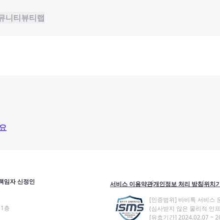
뮤니티
뷰티랩
요
책임자 신정인
서비스 이용약관
개인정보 처리 방침
위치기
[인증범위] 바비톡 서비스 
11층
(심사받지 않은 물리적 인프
[유효기간] 2024.02.07 ~ 20