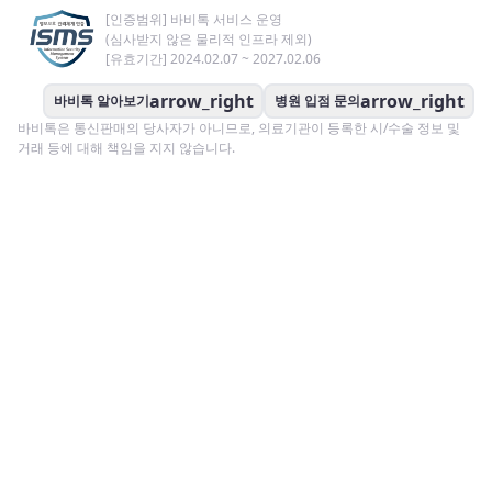
[인증범위] 바비톡 서비스 운영
(심사받지 않은 물리적 인프라 제외)
[유효기간] 2024.02.07 ~ 2027.02.06
arrow_right
arrow_right
바비톡 알아보기
병원 입점 문의
바비톡은 통신판매의 당사자가 아니므로, 의료기관이 등록한 시/수술 정보 및
거래 등에 대해 책임을 지지 않습니다.