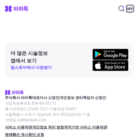
더 많은 시술정보
앱에서 보기
앱스토어에서 다운받기
주식회사 바비톡
대표이사 신정인
개인정보 관리책임자 신정인
사업자등록번호 836-86-02172
통신판매업신고번호 2021-서울강남-03497
서울특별시 서초구 강남대로 363 363강남타워 11층
이메일 cs@babitalk.com
서비스 이용약관
개인정보 처리 방침
위치기반 서비스 이용약관
명예훼손 게시중단 요청