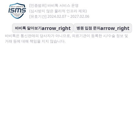
[인증범위] 바비톡 서비스 운영
(심사받지 않은 물리적 인프라 제외)
[유효기간] 2024.02.07 ~ 2027.02.06
arrow_right
arrow_right
바비톡 알아보기
병원 입점 문의
바비톡은 통신판매의 당사자가 아니므로, 의료기관이 등록한 시/수술 정보 및
거래 등에 대해 책임을 지지 않습니다.