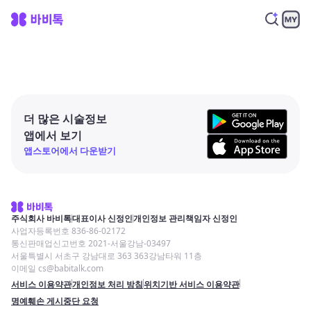
더 많은 시술정보
앱에서 보기
앱스토어에서 다운받기
주식회사 바비톡
대표이사 신정인
개인정보 관리책임자 신정인
사업자등록번호 836-86-02172
통신판매업신고번호 2021-서울강남-03497
서울특별시 서초구 강남대로 363 363강남타워 11층
이메일 cs@babitalk.com
서비스 이용약관
개인정보 처리 방침
위치기반 서비스 이용약관
명예훼손 게시중단 요청