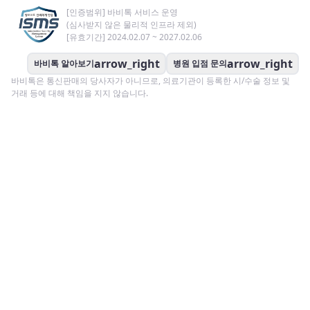
[인증범위] 바비톡 서비스 운영
(심사받지 않은 물리적 인프라 제외)
[유효기간] 2024.02.07 ~ 2027.02.06
arrow_right
arrow_right
바비톡 알아보기
병원 입점 문의
바비톡은 통신판매의 당사자가 아니므로, 의료기관이 등록한 시/수술 정보 및
거래 등에 대해 책임을 지지 않습니다.