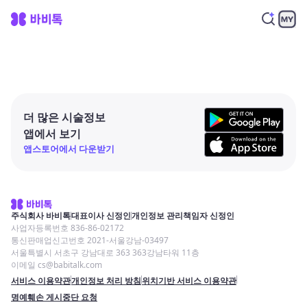
더 많은 시술정보
앱에서 보기
앱스토어에서 다운받기
주식회사 바비톡
대표이사 신정인
개인정보 관리책임자 신정인
사업자등록번호 836-86-02172
통신판매업신고번호 2021-서울강남-03497
서울특별시 서초구 강남대로 363 363강남타워 11층
이메일 cs@babitalk.com
서비스 이용약관
개인정보 처리 방침
위치기반 서비스 이용약관
명예훼손 게시중단 요청