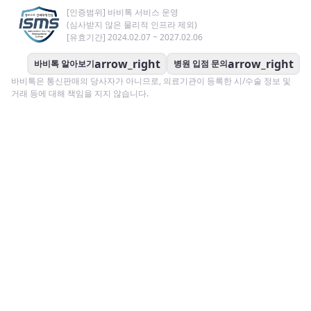
[인증범위] 바비톡 서비스 운영
(심사받지 않은 물리적 인프라 제외)
[유효기간] 2024.02.07 ~ 2027.02.06
arrow_right
arrow_right
바비톡 알아보기
병원 입점 문의
바비톡은 통신판매의 당사자가 아니므로, 의료기관이 등록한 시/수술 정보 및
거래 등에 대해 책임을 지지 않습니다.