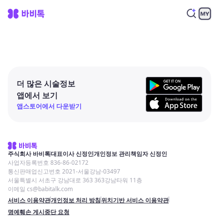
더 많은 시술정보
앱에서 보기
앱스토어에서 다운받기
주식회사 바비톡
대표이사 신정인
개인정보 관리책임자 신정인
사업자등록번호 836-86-02172
통신판매업신고번호 2021-서울강남-03497
서울특별시 서초구 강남대로 363 363강남타워 11층
이메일 cs@babitalk.com
서비스 이용약관
개인정보 처리 방침
위치기반 서비스 이용약관
명예훼손 게시중단 요청