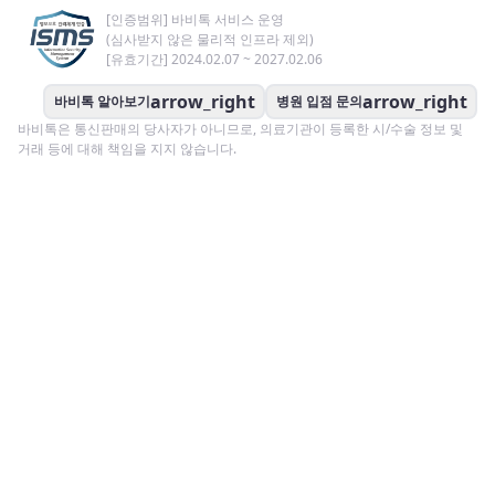
[인증범위] 바비톡 서비스 운영
(심사받지 않은 물리적 인프라 제외)
[유효기간] 2024.02.07 ~ 2027.02.06
arrow_right
arrow_right
바비톡 알아보기
병원 입점 문의
바비톡은 통신판매의 당사자가 아니므로, 의료기관이 등록한 시/수술 정보 및
거래 등에 대해 책임을 지지 않습니다.