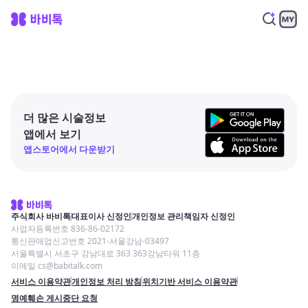
더 많은 시술정보
앱에서 보기
앱스토어에서 다운받기
주식회사 바비톡
대표이사 신정인
개인정보 관리책임자 신정인
사업자등록번호 836-86-02172
통신판매업신고번호 2021-서울강남-03497
서울특별시 서초구 강남대로 363 363강남타워 11층
이메일 cs@babitalk.com
서비스 이용약관
개인정보 처리 방침
위치기반 서비스 이용약관
명예훼손 게시중단 요청