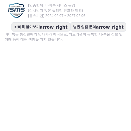
[인증범위] 바비톡 서비스 운영
(심사받지 않은 물리적 인프라 제외)
[유효기간] 2024.02.07 ~ 2027.02.06
arrow_right
arrow_right
바비톡 알아보기
병원 입점 문의
바비톡은 통신판매의 당사자가 아니므로, 의료기관이 등록한 시/수술 정보 및
거래 등에 대해 책임을 지지 않습니다.