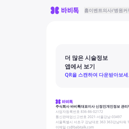
홈
이벤트
의사/병원
커
더 많은 시술정보
앱에서 보기
QR을 스캔하여 다운받아보세
주식회사 바비톡
대표이사 신정인
개인정보 관리
사업자등록번호 836-86-02172
통신판매업신고번호 2021-서울강남-03497
서울특별시 서초구 강남대로 363 363강남타워 
이메일 cs@babitalk.com