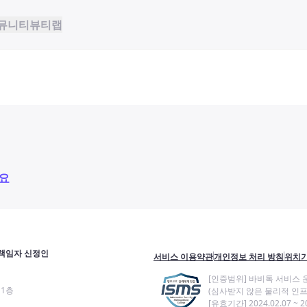
뮤니티
뷰티랩
요
책임자 신정인
서비스 이용약관
개인정보 처리 방침
위치기
[인증범위] 바비톡 서비스 
11층
(심사받지 않은 물리적 인프
[유효기간] 2024.02.07 ~ 20