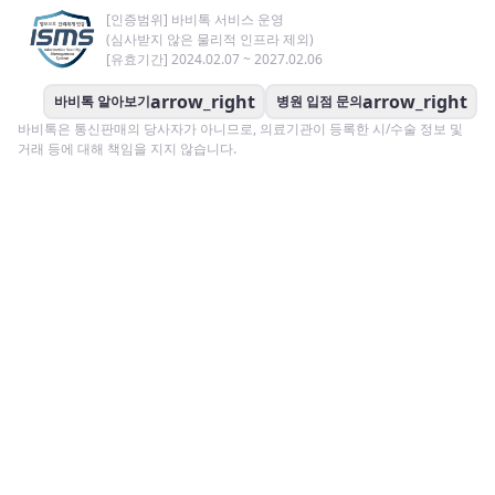
[인증범위] 바비톡 서비스 운영
(심사받지 않은 물리적 인프라 제외)
[유효기간] 2024.02.07 ~ 2027.02.06
arrow_right
arrow_right
바비톡 알아보기
병원 입점 문의
바비톡은 통신판매의 당사자가 아니므로, 의료기관이 등록한 시/수술 정보 및
거래 등에 대해 책임을 지지 않습니다.