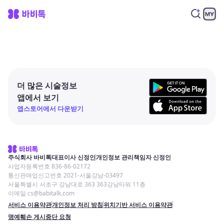
더 많은 시술정보
앱에서 보기
앱스토어에서 다운받기
주식회사 바비톡
대표이사 신정인
개인정보 관리책임자 신정인
사업자등록번호 836-86-02172
통신판매업신고번호 2021-서울강남-03497
서울특별시 서초구 강남대로 363 363강남타워 11층
이메일 cs@babitalk.com
서비스 이용약관
개인정보 처리 방침
위치기반 서비스 이용약관
명예훼손 게시중단 요청