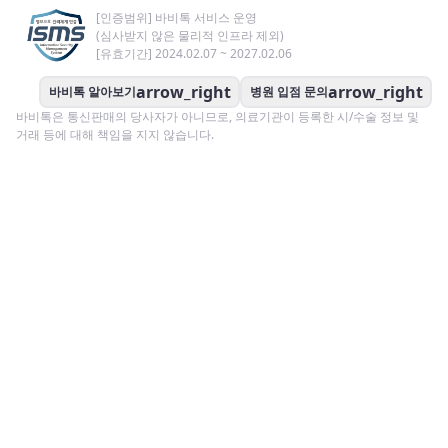
[인증범위] 바비톡 서비스 운영
(심사받지 않은 물리적 인프라 제외)
[유효기간] 2024.02.07 ~ 2027.02.06
arrow_right
arrow_right
바비톡 알아보기
병원 입점 문의
바비톡은 통신판매의 당사자가 아니므로, 의료기관이 등록한 시/수술 정보 및
거래 등에 대해 책임을 지지 않습니다.