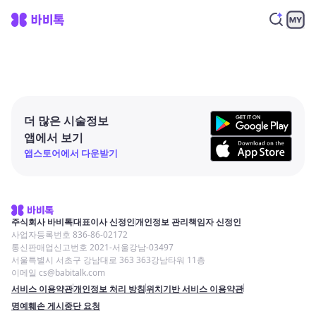
더 많은 시술정보
앱에서 보기
앱스토어에서 다운받기
주식회사 바비톡
대표이사 신정인
개인정보 관리책임자 신정인
사업자등록번호 836-86-02172
통신판매업신고번호 2021-서울강남-03497
서울특별시 서초구 강남대로 363 363강남타워 11층
이메일 cs@babitalk.com
서비스 이용약관
개인정보 처리 방침
위치기반 서비스 이용약관
명예훼손 게시중단 요청