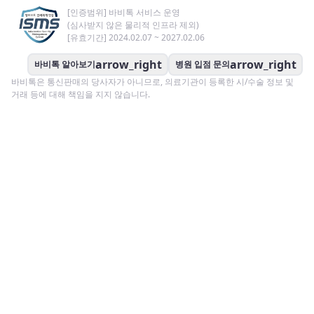
[인증범위] 바비톡 서비스 운영
(심사받지 않은 물리적 인프라 제외)
[유효기간] 2024.02.07 ~ 2027.02.06
arrow_right
arrow_right
바비톡 알아보기
병원 입점 문의
바비톡은 통신판매의 당사자가 아니므로, 의료기관이 등록한 시/수술 정보 및
거래 등에 대해 책임을 지지 않습니다.