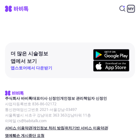
더 많은 시술정보
앱에서 보기
앱스토어에서 다운받기
주식회사 바비톡
대표이사 신정인
개인정보 관리책임자 신정인
사업자등록번호 836-86-02172
통신판매업신고번호 2021-서울강남-03497
서울특별시 서초구 강남대로 363 363강남타워 11층
이메일 cs@babitalk.com
서비스 이용약관
개인정보 처리 방침
위치기반 서비스 이용약관
명예훼손 게시중단 요청