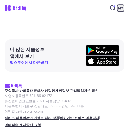
더 많은 시술정보
앱에서 보기
앱스토어에서 다운받기
주식회사 바비톡
대표이사 신정인
개인정보 관리책임자 신정인
사업자등록번호 836-86-02172
통신판매업신고번호 2021-서울강남-03497
서울특별시 서초구 강남대로 363 363강남타워 11층
이메일 cs@babitalk.com
서비스 이용약관
개인정보 처리 방침
위치기반 서비스 이용약관
명예훼손 게시중단 요청