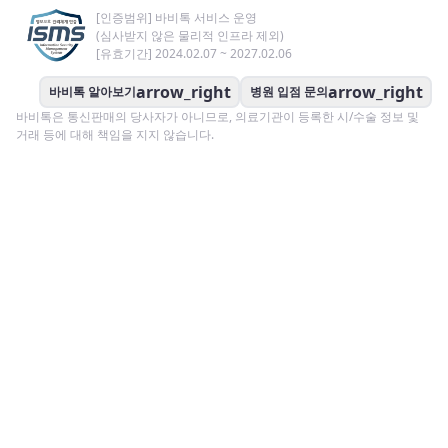
[인증범위] 바비톡 서비스 운영
(심사받지 않은 물리적 인프라 제외)
[유효기간] 2024.02.07 ~ 2027.02.06
arrow_right
arrow_right
바비톡 알아보기
병원 입점 문의
바비톡은 통신판매의 당사자가 아니므로, 의료기관이 등록한 시/수술 정보 및
거래 등에 대해 책임을 지지 않습니다.