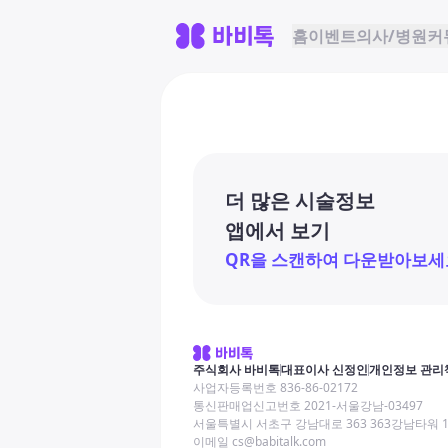
홈
이벤트
의사/병원
커
더 많은 시술정보
앱에서 보기
QR을 스캔하여 다운받아보세
주식회사 바비톡
대표이사 신정인
개인정보 관리
사업자등록번호 836-86-02172
통신판매업신고번호 2021-서울강남-03497
서울특별시 서초구 강남대로 363 363강남타워 
이메일 cs@babitalk.com