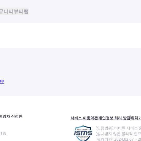
뮤니티
뷰티랩
요
책임자 신정인
서비스 이용약관
개인정보 처리 방침
위치기
[인증범위] 바비톡 서비스 
11층
(심사받지 않은 물리적 인프
[유효기간] 2024.02.07 ~ 20