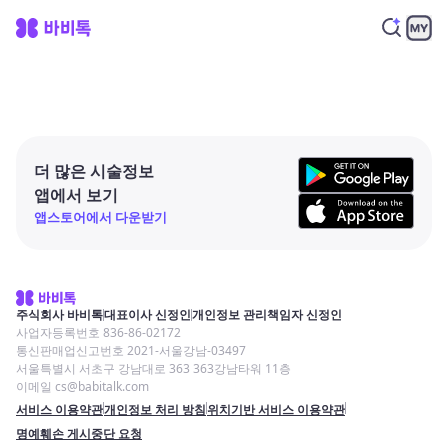
더 많은 시술정보
앱에서 보기
앱스토어에서 다운받기
주식회사 바비톡
대표이사 신정인
개인정보 관리책임자 신정인
사업자등록번호 836-86-02172
통신판매업신고번호 2021-서울강남-03497
서울특별시 서초구 강남대로 363 363강남타워 11층
이메일 cs@babitalk.com
서비스 이용약관
개인정보 처리 방침
위치기반 서비스 이용약관
명예훼손 게시중단 요청