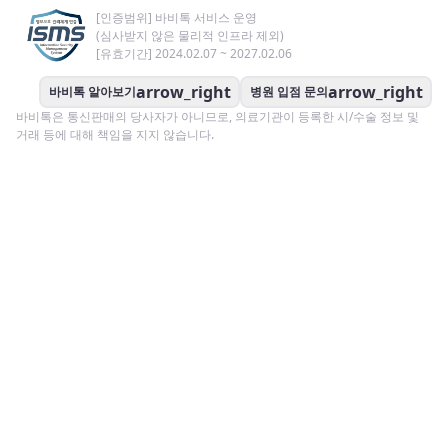
[인증범위] 바비톡 서비스 운영
(심사받지 않은 물리적 인프라 제외)
[유효기간] 2024.02.07 ~ 2027.02.06
arrow_right
arrow_right
바비톡 알아보기
병원 입점 문의
바비톡은 통신판매의 당사자가 아니므로, 의료기관이 등록한 시/수술 정보 및
거래 등에 대해 책임을 지지 않습니다.