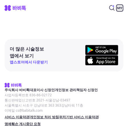
더 많은 시술정보
앱에서 보기
앱스토어에서 다운받기
주식회사 바비톡
대표이사 신정인
개인정보 관리책임자 신정인
사업자등록번호 836-86-02172
통신판매업신고번호 2021-서울강남-03497
서울특별시 서초구 강남대로 363 363강남타워 11층
이메일 cs@babitalk.com
서비스 이용약관
개인정보 처리 방침
위치기반 서비스 이용약관
명예훼손 게시중단 요청