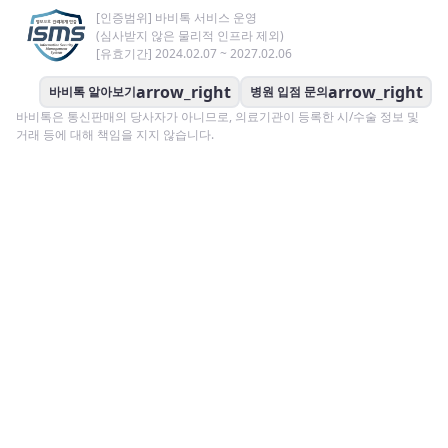
[인증범위] 바비톡 서비스 운영
(심사받지 않은 물리적 인프라 제외)
[유효기간] 2024.02.07 ~ 2027.02.06
arrow_right
arrow_right
바비톡 알아보기
병원 입점 문의
바비톡은 통신판매의 당사자가 아니므로, 의료기관이 등록한 시/수술 정보 및
거래 등에 대해 책임을 지지 않습니다.