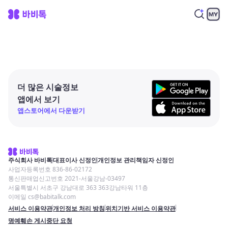
더 많은 시술정보
앱에서 보기
앱스토어에서 다운받기
주식회사 바비톡
대표이사 신정인
개인정보 관리책임자 신정인
사업자등록번호 836-86-02172
통신판매업신고번호 2021-서울강남-03497
서울특별시 서초구 강남대로 363 363강남타워 11층
이메일 cs@babitalk.com
서비스 이용약관
개인정보 처리 방침
위치기반 서비스 이용약관
명예훼손 게시중단 요청