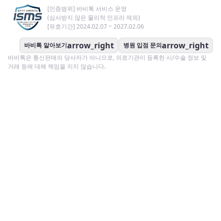
[인증범위] 바비톡 서비스 운영
(심사받지 않은 물리적 인프라 제외)
[유효기간] 2024.02.07 ~ 2027.02.06
arrow_right
arrow_right
바비톡 알아보기
병원 입점 문의
바비톡은 통신판매의 당사자가 아니므로, 의료기관이 등록한 시/수술 정보 및
거래 등에 대해 책임을 지지 않습니다.