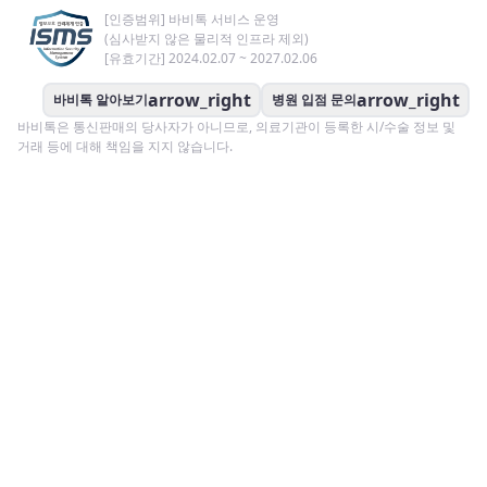
[인증범위] 바비톡 서비스 운영
(심사받지 않은 물리적 인프라 제외)
[유효기간] 2024.02.07 ~ 2027.02.06
arrow_right
arrow_right
바비톡 알아보기
병원 입점 문의
바비톡은 통신판매의 당사자가 아니므로, 의료기관이 등록한 시/수술 정보 및
거래 등에 대해 책임을 지지 않습니다.