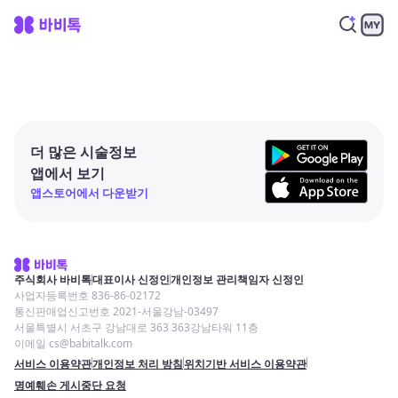
더 많은 시술정보
앱에서 보기
앱스토어에서 다운받기
주식회사 바비톡
대표이사 신정인
개인정보 관리책임자 신정인
사업자등록번호 836-86-02172
통신판매업신고번호 2021-서울강남-03497
서울특별시 서초구 강남대로 363 363강남타워 11층
이메일 cs@babitalk.com
서비스 이용약관
개인정보 처리 방침
위치기반 서비스 이용약관
명예훼손 게시중단 요청