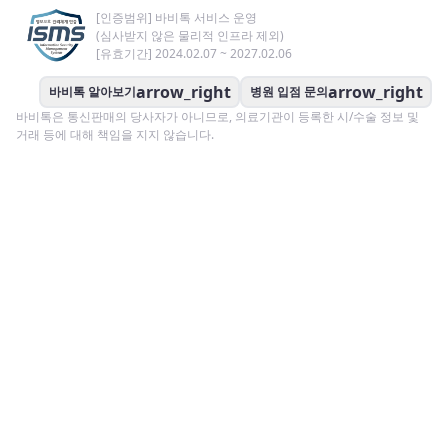
[인증범위] 바비톡 서비스 운영
(심사받지 않은 물리적 인프라 제외)
[유효기간] 2024.02.07 ~ 2027.02.06
arrow_right
arrow_right
바비톡 알아보기
병원 입점 문의
바비톡은 통신판매의 당사자가 아니므로, 의료기관이 등록한 시/수술 정보 및
거래 등에 대해 책임을 지지 않습니다.