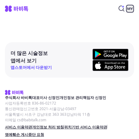
더 많은 시술정보
앱에서 보기
앱스토어에서 다운받기
주식회사 바비톡
대표이사 신정인
개인정보 관리책임자 신정인
사업자등록번호 836-86-02172
통신판매업신고번호 2021-서울강남-03497
서울특별시 서초구 강남대로 363 363강남타워 11층
이메일 cs@babitalk.com
서비스 이용약관
개인정보 처리 방침
위치기반 서비스 이용약관
명예훼손 게시중단 요청