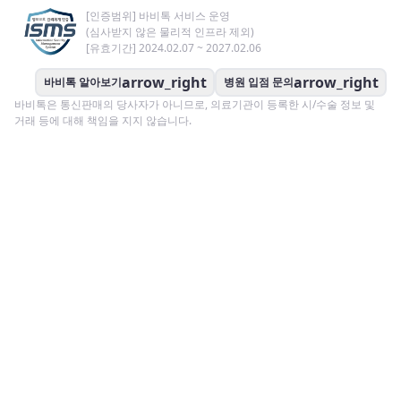
[인증범위] 바비톡 서비스 운영
(심사받지 않은 물리적 인프라 제외)
[유효기간] 2024.02.07 ~ 2027.02.06
arrow_right
arrow_right
바비톡 알아보기
병원 입점 문의
바비톡은 통신판매의 당사자가 아니므로, 의료기관이 등록한 시/수술 정보 및
거래 등에 대해 책임을 지지 않습니다.