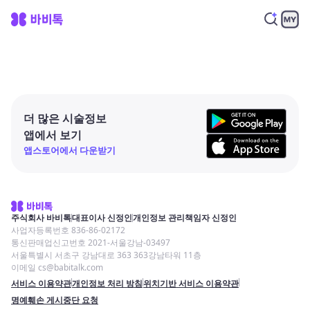
더 많은 시술정보
앱에서 보기
앱스토어에서 다운받기
주식회사 바비톡
대표이사 신정인
개인정보 관리책임자 신정인
사업자등록번호 836-86-02172
통신판매업신고번호 2021-서울강남-03497
서울특별시 서초구 강남대로 363 363강남타워 11층
이메일 cs@babitalk.com
서비스 이용약관
개인정보 처리 방침
위치기반 서비스 이용약관
명예훼손 게시중단 요청