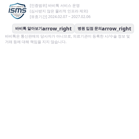
[인증범위] 바비톡 서비스 운영
(심사받지 않은 물리적 인프라 제외)
[유효기간] 2024.02.07 ~ 2027.02.06
arrow_right
arrow_right
바비톡 알아보기
병원 입점 문의
바비톡은 통신판매의 당사자가 아니므로, 의료기관이 등록한 시/수술 정보 및
거래 등에 대해 책임을 지지 않습니다.