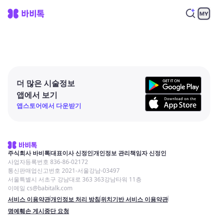
더 많은 시술정보
앱에서 보기
앱스토어에서 다운받기
주식회사 바비톡
대표이사 신정인
개인정보 관리책임자 신정인
사업자등록번호 836-86-02172
통신판매업신고번호 2021-서울강남-03497
서울특별시 서초구 강남대로 363 363강남타워 11층
이메일 cs@babitalk.com
서비스 이용약관
개인정보 처리 방침
위치기반 서비스 이용약관
명예훼손 게시중단 요청