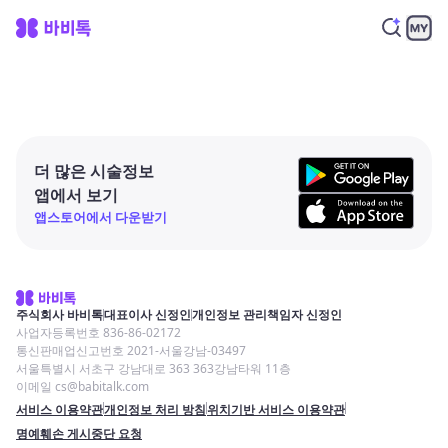
더 많은 시술정보
앱에서 보기
앱스토어에서 다운받기
주식회사 바비톡
대표이사 신정인
개인정보 관리책임자 신정인
사업자등록번호 836-86-02172
통신판매업신고번호 2021-서울강남-03497
서울특별시 서초구 강남대로 363 363강남타워 11층
이메일 cs@babitalk.com
서비스 이용약관
개인정보 처리 방침
위치기반 서비스 이용약관
명예훼손 게시중단 요청