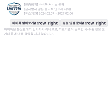
[인증범위] 바비톡 서비스 운영
(심사받지 않은 물리적 인프라 제외)
[유효기간] 2024.02.07 ~ 2027.02.06
arrow_right
arrow_right
바비톡 알아보기
병원 입점 문의
바비톡은 통신판매의 당사자가 아니므로, 의료기관이 등록한 시/수술 정보 및
거래 등에 대해 책임을 지지 않습니다.