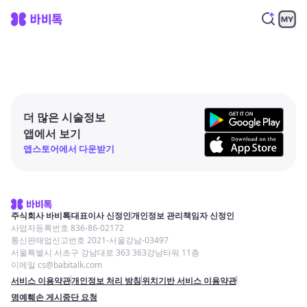
더 많은 시술정보
앱에서 보기
앱스토어에서 다운받기
주식회사 바비톡
대표이사 신정인
개인정보 관리책임자 신정인
사업자등록번호 836-86-02172
통신판매업신고번호 2021-서울강남-03497
서울특별시 서초구 강남대로 363 363강남타워 11층
이메일 cs@babitalk.com
서비스 이용약관
개인정보 처리 방침
위치기반 서비스 이용약관
명예훼손 게시중단 요청