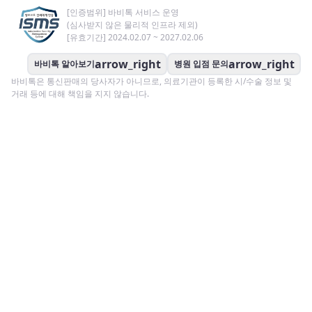
[인증범위] 바비톡 서비스 운영
(심사받지 않은 물리적 인프라 제외)
[유효기간] 2024.02.07 ~ 2027.02.06
arrow_right
arrow_right
바비톡 알아보기
병원 입점 문의
바비톡은 통신판매의 당사자가 아니므로, 의료기관이 등록한 시/수술 정보 및
거래 등에 대해 책임을 지지 않습니다.