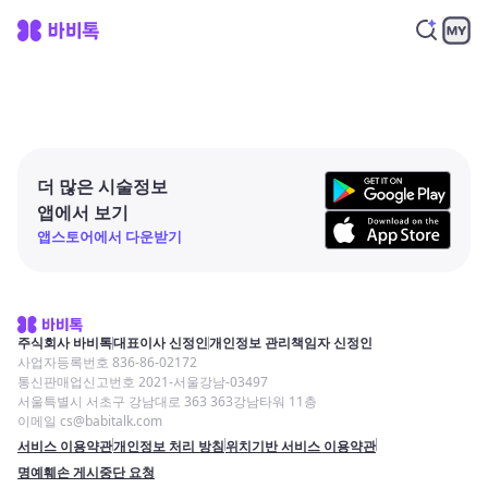
더 많은 시술정보
앱에서 보기
앱스토어에서 다운받기
주식회사 바비톡
대표이사 신정인
개인정보 관리책임자 신정인
사업자등록번호 836-86-02172
통신판매업신고번호 2021-서울강남-03497
서울특별시 서초구 강남대로 363 363강남타워 11층
이메일 cs@babitalk.com
서비스 이용약관
개인정보 처리 방침
위치기반 서비스 이용약관
명예훼손 게시중단 요청