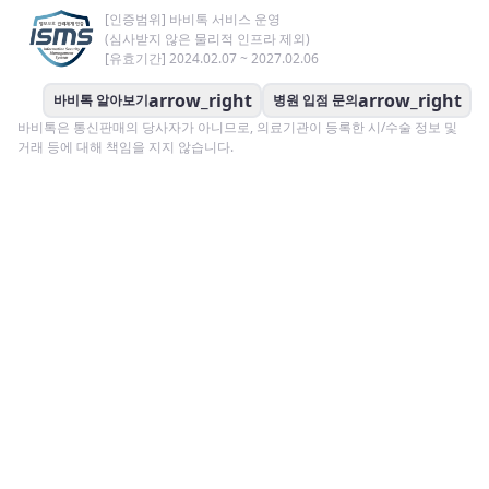
[인증범위] 바비톡 서비스 운영
(심사받지 않은 물리적 인프라 제외)
[유효기간] 2024.02.07 ~ 2027.02.06
arrow_right
arrow_right
바비톡 알아보기
병원 입점 문의
바비톡은 통신판매의 당사자가 아니므로, 의료기관이 등록한 시/수술 정보 및
거래 등에 대해 책임을 지지 않습니다.