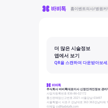
홈
이벤트
의사/병원
커
더 많은 시술정보
앱에서 보기
QR을 스캔하여 다운받아보세
주식회사 바비톡
대표이사 신정인
개인정보 관리
사업자등록번호 836-86-02172
통신판매업신고번호 2021-서울강남-03497
서울특별시 서초구 강남대로 363 363강남타워 
이메일 cs@babitalk.com