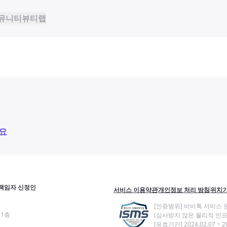
뮤니티
뷰티랩
요
책임자 신정인
서비스 이용약관
개인정보 처리 방침
위치기
[인증범위] 바비톡 서비스 
11층
(심사받지 않은 물리적 인프
[유효기간] 2024.02.07 ~ 20