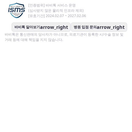
[인증범위] 바비톡 서비스 운영
(심사받지 않은 물리적 인프라 제외)
[유효기간] 2024.02.07 ~ 2027.02.06
arrow_right
arrow_right
바비톡 알아보기
병원 입점 문의
바비톡은 통신판매의 당사자가 아니므로, 의료기관이 등록한 시/수술 정보 및
거래 등에 대해 책임을 지지 않습니다.