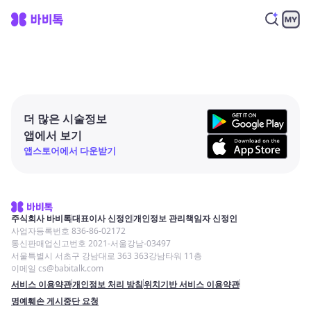
더 많은 시술정보
앱에서 보기
앱스토어에서 다운받기
주식회사 바비톡
대표이사 신정인
개인정보 관리책임자 신정인
사업자등록번호 836-86-02172
통신판매업신고번호 2021-서울강남-03497
서울특별시 서초구 강남대로 363 363강남타워 11층
이메일 cs@babitalk.com
서비스 이용약관
개인정보 처리 방침
위치기반 서비스 이용약관
명예훼손 게시중단 요청