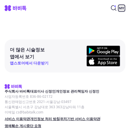
더 많은 시술정보
앱에서 보기
앱스토어에서 다운받기
주식회사 바비톡
대표이사 신정인
개인정보 관리책임자 신정인
사업자등록번호 836-86-02172
통신판매업신고번호 2021-서울강남-03497
서울특별시 서초구 강남대로 363 363강남타워 11층
이메일 cs@babitalk.com
서비스 이용약관
개인정보 처리 방침
위치기반 서비스 이용약관
명예훼손 게시중단 요청