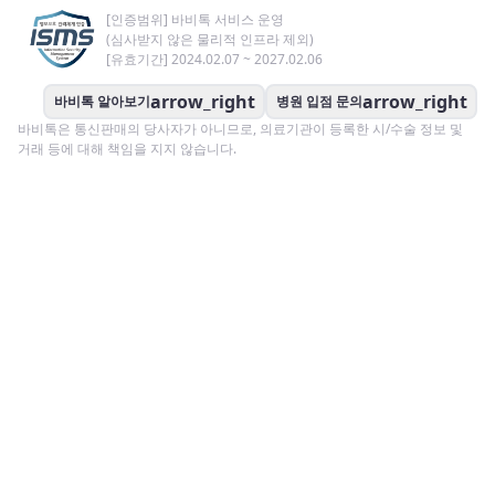
[인증범위] 바비톡 서비스 운영
(심사받지 않은 물리적 인프라 제외)
[유효기간] 2024.02.07 ~ 2027.02.06
arrow_right
arrow_right
바비톡 알아보기
병원 입점 문의
바비톡은 통신판매의 당사자가 아니므로, 의료기관이 등록한 시/수술 정보 및
거래 등에 대해 책임을 지지 않습니다.