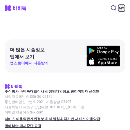
더 많은 시술정보
앱에서 보기
앱스토어에서 다운받기
주식회사 바비톡
대표이사 신정인
개인정보 관리책임자 신정인
사업자등록번호 836-86-02172
통신판매업신고번호 2021-서울강남-03497
서울특별시 서초구 강남대로 363 363강남타워 11층
이메일 cs@babitalk.com
서비스 이용약관
개인정보 처리 방침
위치기반 서비스 이용약관
명예훼손 게시중단 요청