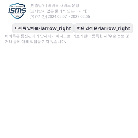
[인증범위] 바비톡 서비스 운영
(심사받지 않은 물리적 인프라 제외)
[유효기간] 2024.02.07 ~ 2027.02.06
arrow_right
arrow_right
바비톡 알아보기
병원 입점 문의
바비톡은 통신판매의 당사자가 아니므로, 의료기관이 등록한 시/수술 정보 및
거래 등에 대해 책임을 지지 않습니다.