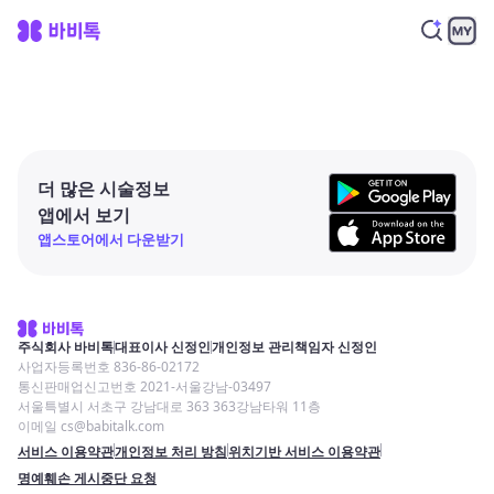
더 많은 시술정보
앱에서 보기
앱스토어에서 다운받기
주식회사 바비톡
대표이사 신정인
개인정보 관리책임자 신정인
사업자등록번호 836-86-02172
통신판매업신고번호 2021-서울강남-03497
서울특별시 서초구 강남대로 363 363강남타워 11층
이메일 cs@babitalk.com
서비스 이용약관
개인정보 처리 방침
위치기반 서비스 이용약관
명예훼손 게시중단 요청