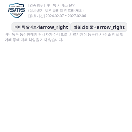
[인증범위] 바비톡 서비스 운영
(심사받지 않은 물리적 인프라 제외)
[유효기간] 2024.02.07 ~ 2027.02.06
arrow_right
arrow_right
바비톡 알아보기
병원 입점 문의
바비톡은 통신판매의 당사자가 아니므로, 의료기관이 등록한 시/수술 정보 및
거래 등에 대해 책임을 지지 않습니다.