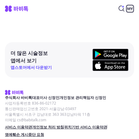
더 많은 시술정보
앱에서 보기
앱스토어에서 다운받기
주식회사 바비톡
대표이사 신정인
개인정보 관리책임자 신정인
사업자등록번호 836-86-02172
통신판매업신고번호 2021-서울강남-03497
서울특별시 서초구 강남대로 363 363강남타워 11층
이메일 cs@babitalk.com
서비스 이용약관
개인정보 처리 방침
위치기반 서비스 이용약관
명예훼손 게시중단 요청