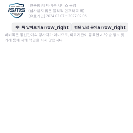
[인증범위] 바비톡 서비스 운영
(심사받지 않은 물리적 인프라 제외)
[유효기간] 2024.02.07 ~ 2027.02.06
arrow_right
arrow_right
바비톡 알아보기
병원 입점 문의
바비톡은 통신판매의 당사자가 아니므로, 의료기관이 등록한 시/수술 정보 및
거래 등에 대해 책임을 지지 않습니다.