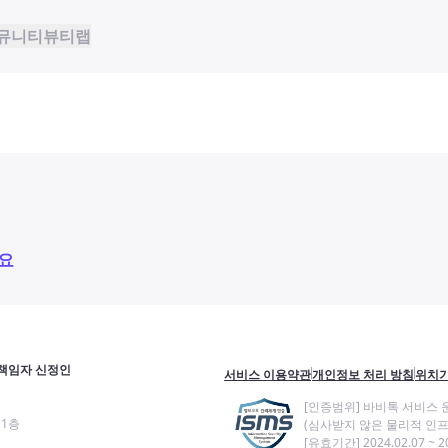
뮤니티
뷰티랩
요
책임자 신정인
서비스 이용약관
개인정보 처리 방침
위치기
[인증범위] 바비톡 서비스 
11층
(심사받지 않은 물리적 인프
[유효기간] 2024.02.07 ~ 20