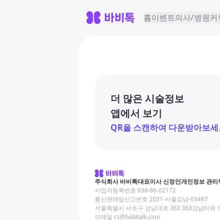
홈
이벤트
의사/병원
커
더 많은 시술정보
앱에서 보기
QR을 스캔하여 다운받아보세
주식회사 바비톡
대표이사 신정인
개인정보 관리
사업자등록번호 836-86-02172
통신판매업신고번호 2021-서울강남-03497
서울특별시 서초구 강남대로 363 363강남타워 
이메일 cs@babitalk.com