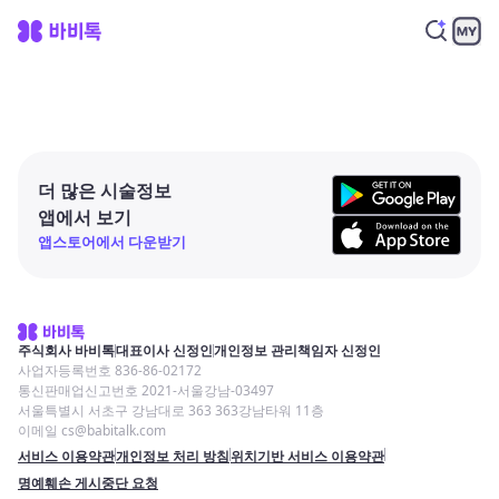
더 많은 시술정보
앱에서 보기
앱스토어에서 다운받기
주식회사 바비톡
대표이사 신정인
개인정보 관리책임자 신정인
사업자등록번호 836-86-02172
통신판매업신고번호 2021-서울강남-03497
서울특별시 서초구 강남대로 363 363강남타워 11층
이메일 cs@babitalk.com
서비스 이용약관
개인정보 처리 방침
위치기반 서비스 이용약관
명예훼손 게시중단 요청