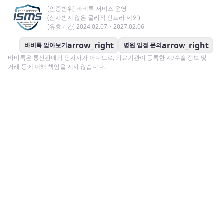
[인증범위] 바비톡 서비스 운영
(심사받지 않은 물리적 인프라 제외)
[유효기간] 2024.02.07 ~ 2027.02.06
arrow_right
arrow_right
바비톡 알아보기
병원 입점 문의
바비톡은 통신판매의 당사자가 아니므로, 의료기관이 등록한 시/수술 정보 및
거래 등에 대해 책임을 지지 않습니다.