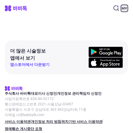
더 많은 시술정보
앱에서 보기
앱스토어에서 다운받기
주식회사 바비톡
대표이사 신정인
개인정보 관리책임자 신정인
사업자등록번호 836-86-02172
통신판매업신고번호 2021-서울강남-03497
서울특별시 서초구 강남대로 363 363강남타워 11층
이메일 cs@babitalk.com
서비스 이용약관
개인정보 처리 방침
위치기반 서비스 이용약관
명예훼손 게시중단 요청