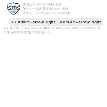
[인증범위] 바비톡 서비스 운영
(심사받지 않은 물리적 인프라 제외)
[유효기간] 2024.02.07 ~ 2027.02.06
arrow_right
arrow_right
바비톡 알아보기
병원 입점 문의
바비톡은 통신판매의 당사자가 아니므로, 의료기관이 등록한 시/수술 정보 및
거래 등에 대해 책임을 지지 않습니다.