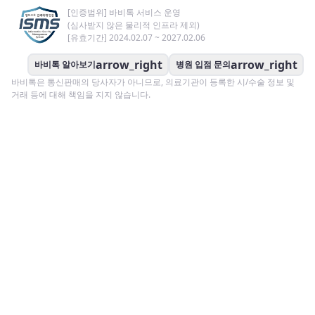
[인증범위] 바비톡 서비스 운영
(심사받지 않은 물리적 인프라 제외)
[유효기간] 2024.02.07 ~ 2027.02.06
arrow_right
arrow_right
바비톡 알아보기
병원 입점 문의
바비톡은 통신판매의 당사자가 아니므로, 의료기관이 등록한 시/수술 정보 및
거래 등에 대해 책임을 지지 않습니다.