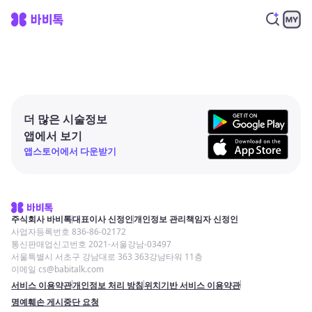
더 많은 시술정보
앱에서 보기
앱스토어에서 다운받기
주식회사 바비톡
대표이사 신정인
개인정보 관리책임자 신정인
사업자등록번호 836-86-02172
통신판매업신고번호 2021-서울강남-03497
서울특별시 서초구 강남대로 363 363강남타워 11층
이메일 cs@babitalk.com
서비스 이용약관
개인정보 처리 방침
위치기반 서비스 이용약관
명예훼손 게시중단 요청