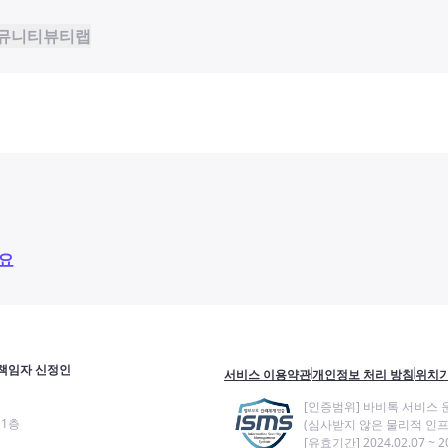
뮤니티
뷰티랩
요
책임자 신정인
서비스 이용약관
개인정보 처리 방침
위치기
[인증범위] 바비톡 서비스 
11층
(심사받지 않은 물리적 인프
[유효기간] 2024.02.07 ~ 20