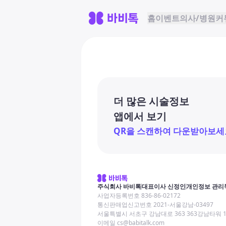
홈
이벤트
의사/병원
커
더 많은 시술정보
앱에서 보기
QR을 스캔하여 다운받아보세
주식회사 바비톡
대표이사 신정인
개인정보 관리
사업자등록번호 836-86-02172
통신판매업신고번호 2021-서울강남-03497
서울특별시 서초구 강남대로 363 363강남타워 
이메일 cs@babitalk.com