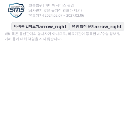
[인증범위] 바비톡 서비스 운영
(심사받지 않은 물리적 인프라 제외)
[유효기간] 2024.02.07 ~ 2027.02.06
arrow_right
arrow_right
바비톡 알아보기
병원 입점 문의
바비톡은 통신판매의 당사자가 아니므로, 의료기관이 등록한 시/수술 정보 및
거래 등에 대해 책임을 지지 않습니다.