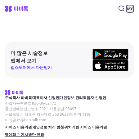
더 많은 시술정보
앱에서 보기
앱스토어에서 다운받기
주식회사 바비톡
대표이사 신정인
개인정보 관리책임자 신정인
사업자등록번호 836-86-02172
통신판매업신고번호 2021-서울강남-03497
서울특별시 서초구 강남대로 363 363강남타워 11층
이메일 cs@babitalk.com
서비스 이용약관
개인정보 처리 방침
위치기반 서비스 이용약관
명예훼손 게시중단 요청