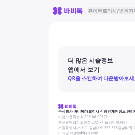
홈
이벤트
의사/병원
커
더 많은 시술정보
앱에서 보기
QR을 스캔하여 다운받아보세
주식회사 바비톡
대표이사 신정인
개인정보 관리
사업자등록번호 836-86-02172
통신판매업신고번호 2021-서울강남-03497
서울특별시 서초구 강남대로 363 363강남타워 
이메일 cs@babitalk.com