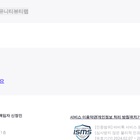
뮤니티
뷰티랩
요
책임자 신정인
서비스 이용약관
개인정보 처리 방침
위치기
[인증범위] 바비톡 서비스 
11층
(심사받지 않은 물리적 인프
[유효기간] 2024.02.07 ~ 20