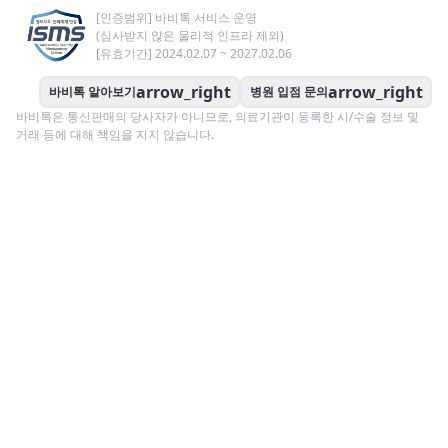
[인증범위] 바비톡 서비스 운영
(심사받지 않은 물리적 인프라 제외)
[유효기간] 2024.02.07 ~ 2027.02.06
arrow_right
arrow_right
바비톡 알아보기
병원 입점 문의
바비톡은 통신판매의 당사자가 아니므로, 의료기관이 등록한 시/수술 정보 및
거래 등에 대해 책임을 지지 않습니다.