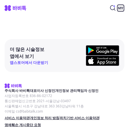
더 많은 시술정보
앱에서 보기
앱스토어에서 다운받기
주식회사 바비톡
대표이사 신정인
개인정보 관리책임자 신정인
사업자등록번호 836-86-02172
통신판매업신고번호 2021-서울강남-03497
서울특별시 서초구 강남대로 363 363강남타워 11층
이메일 cs@babitalk.com
서비스 이용약관
개인정보 처리 방침
위치기반 서비스 이용약관
명예훼손 게시중단 요청