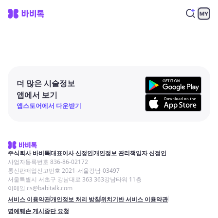
더 많은 시술정보
앱에서 보기
앱스토어에서 다운받기
주식회사 바비톡
대표이사 신정인
개인정보 관리책임자 신정인
사업자등록번호 836-86-02172
통신판매업신고번호 2021-서울강남-03497
서울특별시 서초구 강남대로 363 363강남타워 11층
이메일 cs@babitalk.com
서비스 이용약관
개인정보 처리 방침
위치기반 서비스 이용약관
명예훼손 게시중단 요청