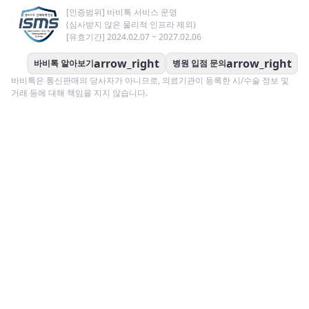
[인증범위] 바비톡 서비스 운영
(심사받지 않은 물리적 인프라 제외)
[유효기간] 2024.02.07 ~ 2027.02.06
arrow_right
arrow_right
바비톡 알아보기
병원 입점 문의
바비톡은 통신판매의 당사자가 아니므로, 의료기관이 등록한 시/수술 정보 및
거래 등에 대해 책임을 지지 않습니다.