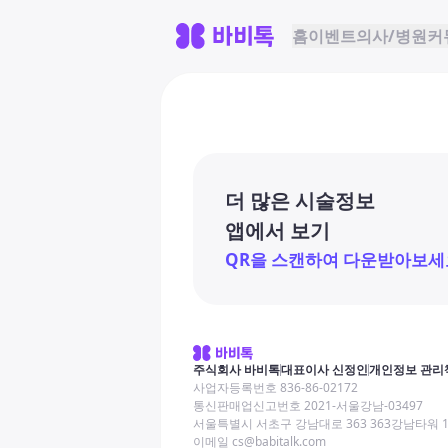
홈
이벤트
의사/병원
커
더 많은 시술정보
앱에서 보기
QR을 스캔하여 다운받아보세
주식회사 바비톡
대표이사 신정인
개인정보 관리
사업자등록번호 836-86-02172
통신판매업신고번호 2021-서울강남-03497
서울특별시 서초구 강남대로 363 363강남타워 
이메일 cs@babitalk.com