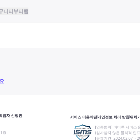
뮤니티
뷰티랩
요
책임자 신정인
서비스 이용약관
개인정보 처리 방침
위치기
[인증범위] 바비톡 서비스 
11층
(심사받지 않은 물리적 인프
[유효기간] 2024.02.07 ~ 20