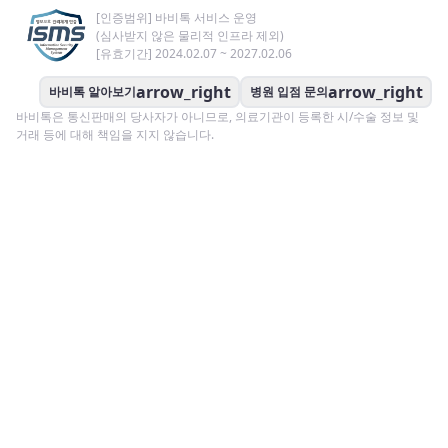
[인증범위] 바비톡 서비스 운영
(심사받지 않은 물리적 인프라 제외)
[유효기간] 2024.02.07 ~ 2027.02.06
arrow_right
arrow_right
바비톡 알아보기
병원 입점 문의
바비톡은 통신판매의 당사자가 아니므로, 의료기관이 등록한 시/수술 정보 및
거래 등에 대해 책임을 지지 않습니다.