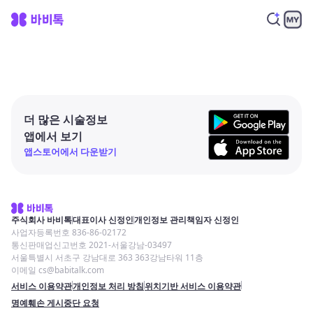
더 많은 시술정보
앱에서 보기
앱스토어에서 다운받기
주식회사 바비톡
대표이사 신정인
개인정보 관리책임자 신정인
사업자등록번호 836-86-02172
통신판매업신고번호 2021-서울강남-03497
서울특별시 서초구 강남대로 363 363강남타워 11층
이메일 cs@babitalk.com
서비스 이용약관
개인정보 처리 방침
위치기반 서비스 이용약관
명예훼손 게시중단 요청