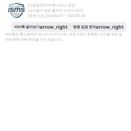
[인증범위] 바비톡 서비스 운영
(심사받지 않은 물리적 인프라 제외)
[유효기간] 2024.02.07 ~ 2027.02.06
arrow_right
arrow_right
바비톡 알아보기
병원 입점 문의
바비톡은 통신판매의 당사자가 아니므로, 의료기관이 등록한 시/수술 정보 및
거래 등에 대해 책임을 지지 않습니다.