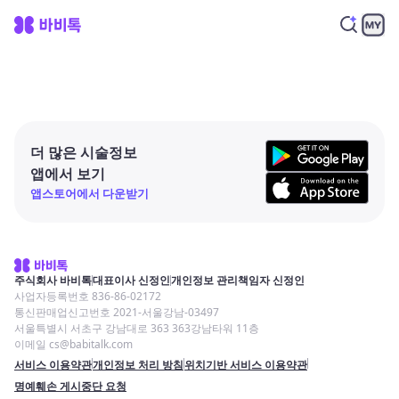
더 많은 시술정보
앱에서 보기
앱스토어에서 다운받기
주식회사 바비톡
대표이사 신정인
개인정보 관리책임자 신정인
사업자등록번호 836-86-02172
통신판매업신고번호 2021-서울강남-03497
서울특별시 서초구 강남대로 363 363강남타워 11층
이메일 cs@babitalk.com
서비스 이용약관
개인정보 처리 방침
위치기반 서비스 이용약관
명예훼손 게시중단 요청