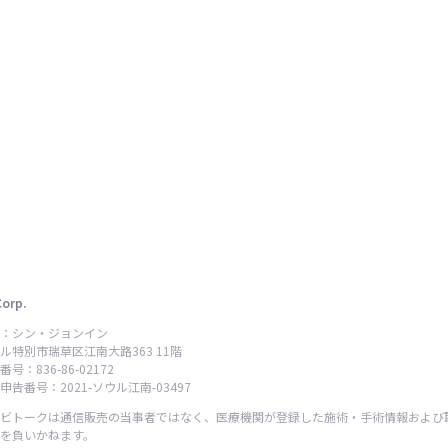
Corp.
：シン・ジョンイン
ル特別市瑞草区江南大路363 11階
号：836-86-02172
告番号：2021-ソウル江南-03497
ビトークは通信販売の当事者ではなく、医療機関が登録した施術・手術情報および
を負いかねます。