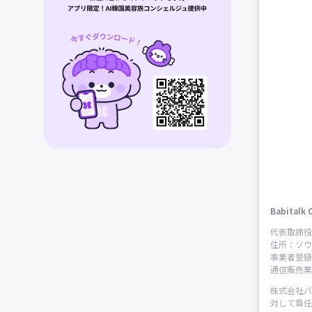
Babitalk 
代表取締役
住所：ソウ
事業者登録番
通信販売業申
株式会社バ
対して責任