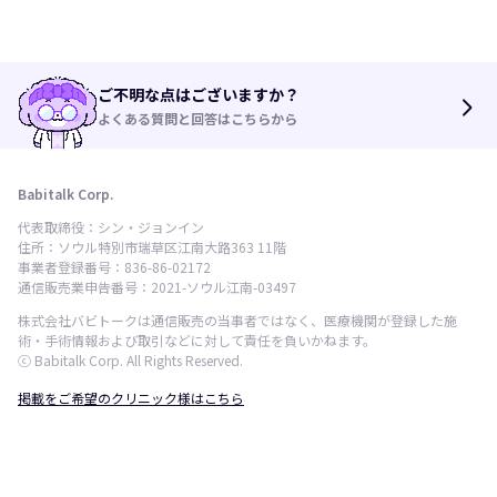
ご不明な点はございますか？
arrow_forward_ios
よくある質問と回答はこちらから
Babitalk Corp.
代表取締役：シン・ジョンイン
住所：ソウル特別市瑞草区江南大路363 11階
事業者登録番号：836-86-02172
通信販売業申告番号：2021-ソウル江南-03497
株式会社バビトークは通信販売の当事者ではなく、医療機関が登録した施
術・手術情報および取引などに対して責任を負いかねます。
ⓒ Babitalk Corp. All Rights Reserved.
掲載をご希望のクリニック様はこちら