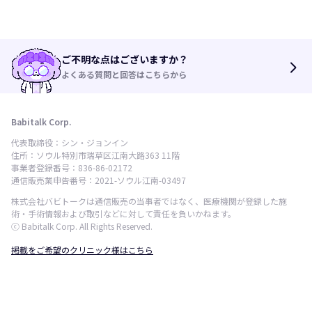
ご不明な点はございますか？
arrow_forward_ios
よくある質問と回答はこちらから
Babitalk Corp.
代表取締役：シン・ジョンイン
住所：ソウル特別市瑞草区江南大路363 11階
事業者登録番号：836-86-02172
通信販売業申告番号：2021-ソウル江南-03497
株式会社バビトークは通信販売の当事者ではなく、医療機関が登録した施
術・手術情報および取引などに対して責任を負いかねます。
ⓒ Babitalk Corp. All Rights Reserved.
掲載をご希望のクリニック様はこちら